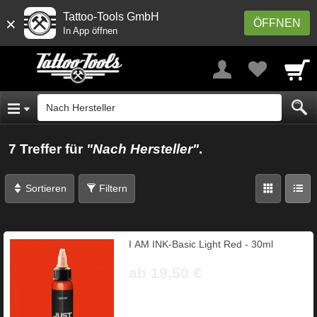
Tattoo-Tools GmbH
×
ÖFFNEN
In App öffnen
7 Treffer für
"Nach Hersteller"
.
Sortieren
Filtern
I AM INK-Basic Light Red - 30ml
ab 19,50 €