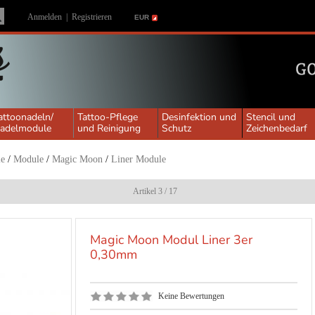
Anmelden
|
Registrieren
EUR
attoonadeln/
Tattoo-Pflege
Desinfektion und
Stencil und
adelmodule
und Reinigung
Schutz
Zeichenbedarf
le
/
Module
/
Magic Moon
/
Liner Module
Artikel 3 / 17
Magic Moon Modul Liner 3er
0,30mm
Keine Bewertungen