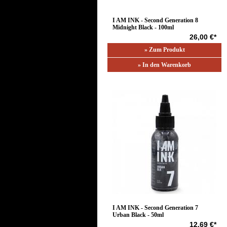
I AM INK - Second Generation 8
Midnight Black - 100ml
26,00 €*
» Zum Produkt
» In den Warenkorb
I AM INK - Second Generation 7
Urban Black - 50ml
12,69 €*