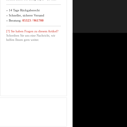
» 14 Tage Rückgaberecht
» Schneller, sicherer Versand
» Beratung:
05323 / 961700
[?] Sie haben Fragen zu diesem Artikel?
Schreiben Sie uns eine Nachricht, wir
helfen Ihnen gern weiter.