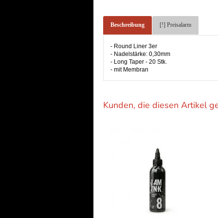
Beschreibung
[!] Preisalarm
- Round Liner 3er
- Nadelstärke: 0,30mm
- Long Taper - 20 Stk.
- mit Membran
Kunden, die diesen Artikel g