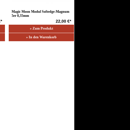
Magic Moon Modul Softedge-Magnum
5er 0,35mm
€*
22,00 €*
» Zum Produkt
» In den Warenkorb