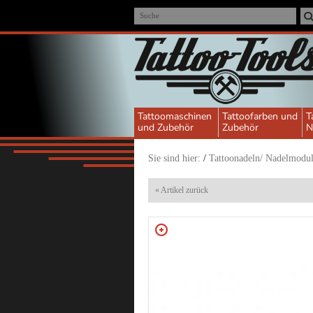
Suche
Tattoomaschinen
Tattoofarben und
T
und Zubehör
Zubehör
N
Sie sind hier:
/
Tattoonadeln/ Nadelmodu
« Artikel zurück