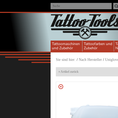
Suche
Tattoomaschinen
Tattoofarben und
T
und Zubehör
Zubehör
N
Sie sind hier:
/
Nach Hersteller
/
Uniglov
« Artikel zurück