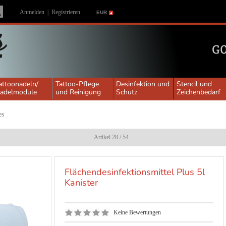
Anmelden
|
Registrieren
EUR
attoonadeln/
Tattoo-Pflege
Desinfektion und
Stencil und
adelmodule
und Reinigung
Schutz
Zeichenbedarf
es
Artikel 28 / 54
Flächendesinfektionsmittel Plus 5l
Kanister
Keine Bewertungen