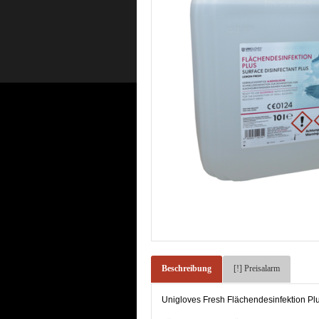
Beschreibung
[!] Preisalarm
Unigloves Fresh Flächendesinfektion Plus 