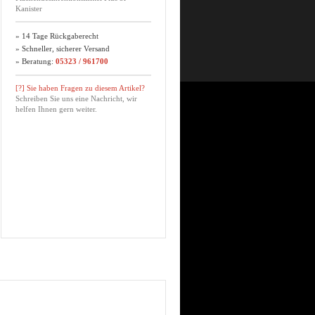
Kanister
» 14 Tage Rückgaberecht
» Schneller, sicherer Versand
» Beratung:
05323 / 961700
[?] Sie haben Fragen zu diesem Artikel?
Schreiben Sie uns eine Nachricht, wir
helfen Ihnen gern weiter.