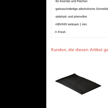
-für Inventar und Flächen
-gebrauchsfertige alkoholische Schnelld
-aldehyd- und phenolfrei
-HBV/HIV wirksam 1 min.
/>-Fresh
Kunden, die diesen Artikel g