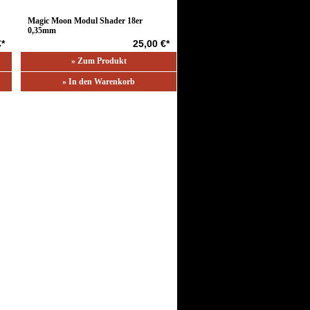
Magic Moon Modul Shader 18er
0,35mm
€*
25,00 €*
» Zum Produkt
» In den Warenkorb