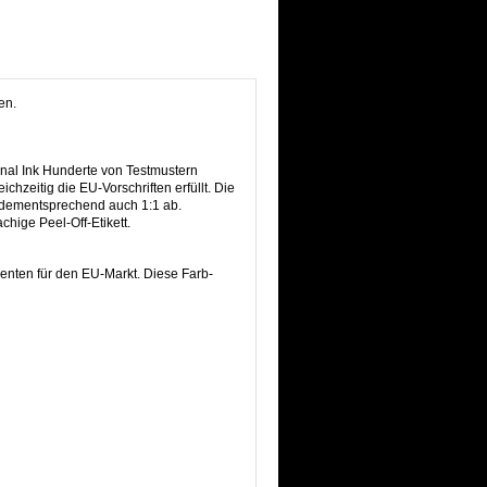
en.
rnal Ink Hunderte von Testmustern
ichzeitig die EU-Vorschriften erfüllt. Die
t dementsprechend auch 1:1 ab.
hige Peel-Off-Etikett.
menten für den EU-Markt. Diese Farb-