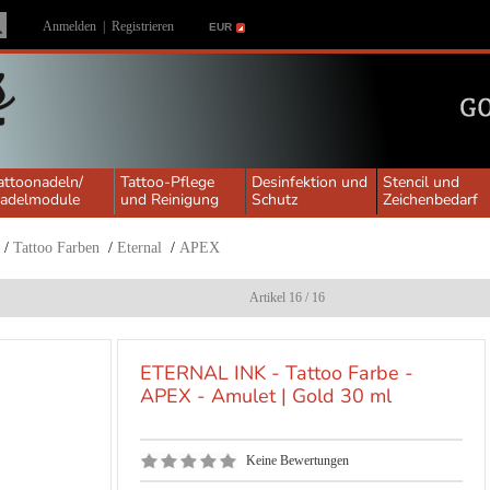
Anmelden
|
Registrieren
EUR
attoonadeln/
Tattoo-Pflege
Desinfektion und
Stencil und
adelmodule
und Reinigung
Schutz
Zeichenbedarf
/
Tattoo Farben
/
Eternal
/
APEX
Artikel 16 / 16
ETERNAL INK - Tattoo Farbe -
APEX - Amulet | Gold 30 ml
Keine Bewertungen