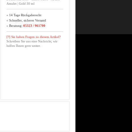
Amulet | Gold 30 ml
» 14 Tage Rückgaberecht
» Schneller, sicherer Versand
» Beratung:
05323 / 961700
[?] Sie haben Fragen zu diesem Artikel?
Schreiben Sie uns eine Nachricht, wir
helfen Ihnen gern weiter.