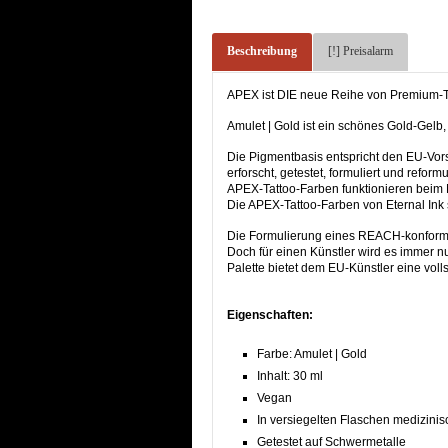
Beschreibung
[!] Preisalarm
APEX ist DIE neue Reihe von Premium-Tat
Amulet | Gold ist ein schönes Gold-Gelb
Die Pigmentbasis entspricht den EU-Vors
erforscht, getestet, formuliert und reform
APEX-Tattoo-Farben funktionieren beim 
Die APEX-Tattoo-Farben von Eternal Ink 
Die Formulierung eines REACH-konforme
Doch für einen Künstler wird es immer n
Palette bietet dem EU-Künstler eine vol
Eigenschaften:
Farbe: Amulet | Gold
Inhalt: 30 ml
Vegan
In versiegelten Flaschen medizinis
Getestet auf Schwermetalle