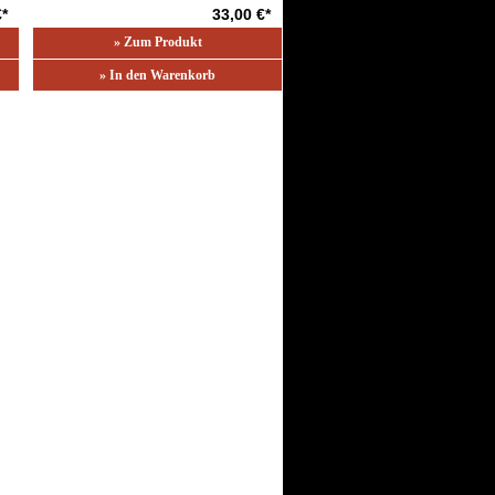
€*
33,00 €*
» Zum Produkt
» In den Warenkorb