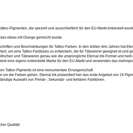
too-Pigmenten, die speziell und ausschließlich für den EU-Markt entwickelt wurd
, das etwas mit Orange gemischt wurde.
chriften und Beschränkungen für Tattoo-Farben. In den letzten drei Jahren hat Ete
uliert, um eine Tattoo-Farbbasis zu entwickeln, die für Tätowierer geeignet ist und gle
Mischen und Tätowieren genau wie die ursprüngliche Eternal Ink-Formel und heil
sind eine eigens entwickelte Marke für den EU-Markt und verwenden das mehrsprac
n Tattoo-Pigments ist eine monumentale Errungenschaft.
ur um die Farben gehen. Eternal Ink präsentiert hier das erste Angebot von 24 Pig
lständige Auswahl von Primär-, Sekundär- und tertiären Farbtönen.
cher Qualität