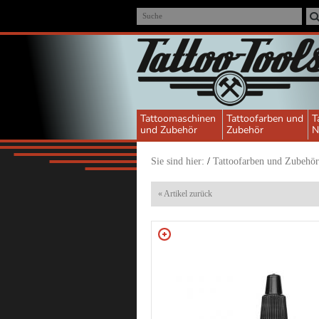
Suche
Tattoomaschinen
Tattoofarben und
T
und Zubehör
Zubehör
N
Sie sind hier:
/
Tattoofarben und Zubehör
« Artikel zurück