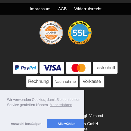
Impressum
AGB
Widerrufsrecht
Wir verwenden Cookies, damit Sie den besten
Service genießen können.
Mehr erfahren
* Alle Preise zzgl. MwSt. evtl. zzgl. Versand
Copyright 2026 by Tattoo-Tools GmbH
Auswahl bestätigen
Alle wählen
Mobile Shop by Shopgate