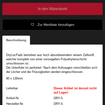
In den Warenkorb
Zur Merkliste hinzufügen
Beschreibung
DryLocPads bestehen aus hoch absorbierendem reinem Zellstoff,
welcher komplett von einer versiegelten Polyethylenschicht
umschlossen ist.
Die Unterfolie ist perforiert. Nach dem Aufsaugen verschließen sich
die Löcher und die Flüssigkeiten werden eingeschlossen.
90 x 130mm
Lieferbar
Dieser Artikel ist derzeit nicht
auf Lager!
Artikel-Nr.
DRY-S
Hersteller-Nr.
DRY-S