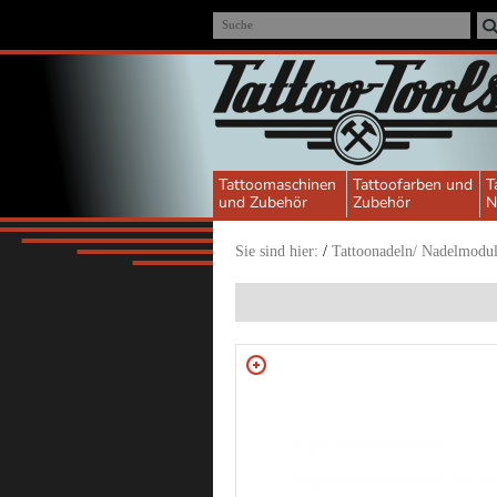
Suche
Tattoomaschinen
Tattoofarben und
T
und Zubehör
Zubehör
N
Sie sind hier:
/
Tattoonadeln/ Nadelmodu