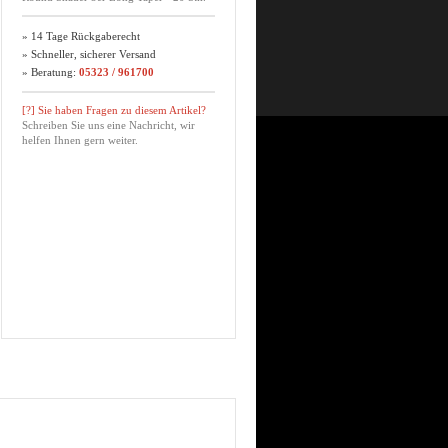
» 14 Tage Rückgaberecht
» Schneller, sicherer Versand
» Beratung:
05323 / 961700
[?] Sie haben Fragen zu diesem Artikel?
Schreiben Sie uns eine Nachricht, wir
helfen Ihnen gern weiter.