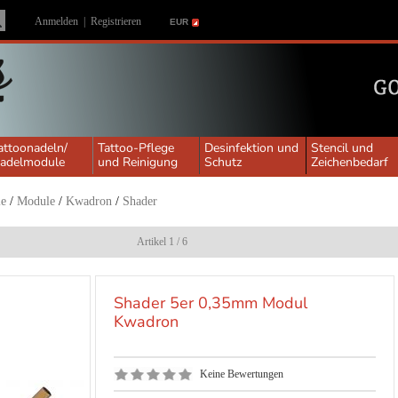
Anmelden
|
Registrieren
EUR
attoonadeln/
Tattoo-Pflege
Desinfektion und
Stencil und
adelmodule
und Reinigung
Schutz
Zeichenbedarf
le
/
Module
/
Kwadron
/
Shader
Artikel 1 / 6
Shader 5er 0,35mm Modul
Kwadron
Keine Bewertungen