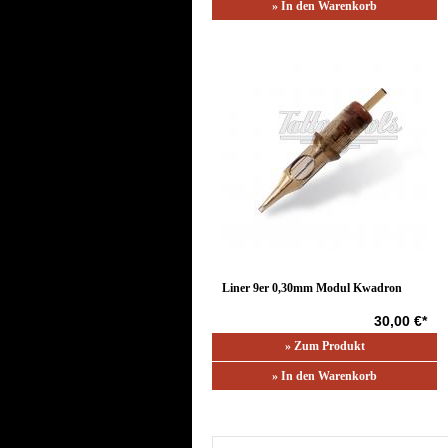
» In den Warenkorb
Liner 9er 0,30mm Modul Kwadron
30,00 €*
» Zum Produkt
» In den Warenkorb