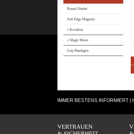
Round Shader
Soft Edge Magnum
» Kwadron
» Magic Moon
Grip Bandagen
IMMER BESTENS INFORMIERT | 
VERTRAUEN
V
& SICHERHEIT
&