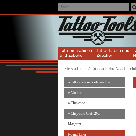
Suche
Tattoomaschinen
Tattoofarben und
T
und Zubehör
Zubehör
N
Sie sind hier:
/
Tattoonadeln/ Nadelmodu
» Tattoonadeln/ Nadelmodule
» Module
» Cheyenne
» Cheyenne Craft 20er
Magnum
Round Liner