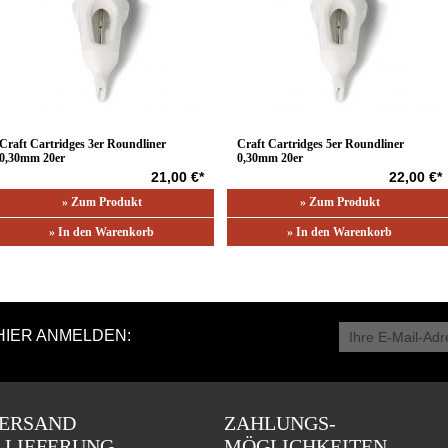
Craft Cartridges 3er Roundliner
Craft Cartridges 5er Roundliner
0,30mm 20er
0,30mm 20er
21,00 €*
22,00 €*
» Zum Produkt
» Zum Produkt
» In den Warenkorb
» In den Warenkorb
HIER ANMELDEN:
ERSAND
ZAHLUNGS-
 LIEFERUNG
MÖGLICHKEITEN