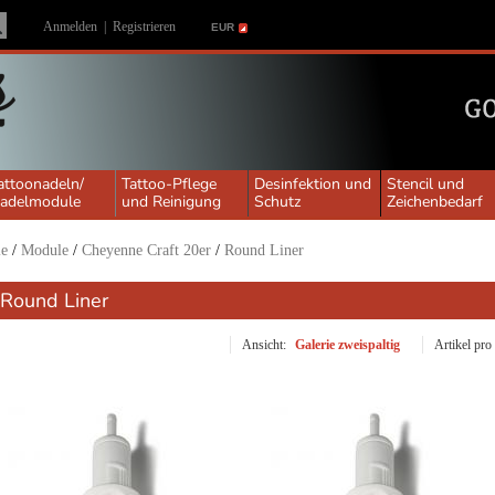
Anmelden
|
Registrieren
EUR
attoonadeln/
Tattoo-Pflege
Desinfektion und
Stencil und
adelmodule
und Reinigung
Schutz
Zeichenbedarf
le
/
Module
/
Cheyenne Craft 20er
/
Round Liner
Round Liner
Ansicht:
Galerie zweispaltig
Artikel pro 