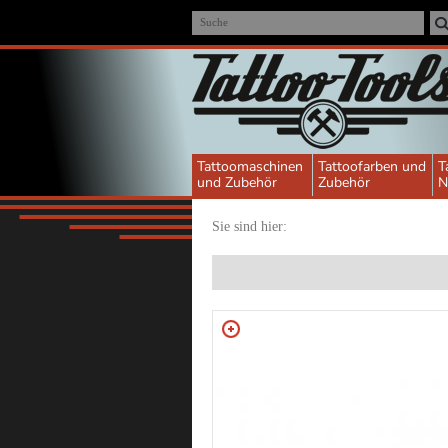
Suche
Tattoomaschinen
Tattoofarben und
T
und Zubehör
Zubehör
N
Sie sind hier: