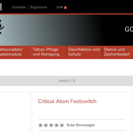
Anmelden
|
Registrieren
EUR
attoonadeln/
Tattoo-Pflege
Desinfektion und
Stencil und
adelmodule
und Reinigung
Schutz
Zeichenbedarf
Artikel 0 / 0
Critical Atom Footswitch
Keine Bewertungen