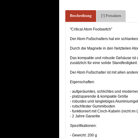
Beschreibung
[!] Preisalarm
"Critical Atom Footswitch"
Der Atom Fußschalters hat ein schlankes 
Durch die Magnete in den Netzteilen At
Das kompakte und robuste Gehäuse ist a
zusätzlich für eine solide Standfestigkeit.
Der Atom Fußschalter ist mit allen ander
Eigenschaften:
- aufgeräumtes, schlichtes und moderne
- platzsparende & kompakte Größe
- robustes und langlebiges Aluminiumg
- rutschfester Gummiboden
- funktioniert mit Cinch-Kabeln (nicht im
- 2 Jahre Garantie
Spezifikationen:
- Gewicht: 200 g