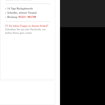
» 14 Tage Rückgaberecht
» Schneller, sicherer Versand
» Beratung:
05323 / 961700
[?] Sie haben Fragen zu diesem Artikel?
Schreiben Sie uns eine Nachricht, wir
helfen Ihnen gern weiter.