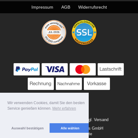
Impressum
AGB
Widerrufsrecht
Wir verwenden Cookies, damit Sie den besten
Service genießen können.
Mehr erfahren
* Alle Preise zzgl. MwSt. evtl. zzgl. Versand
Copyright 2026 by Tattoo-Tools GmbH
Auswahl bestätigen
Alle wählen
Mobile Shop by Shopgate