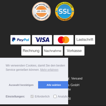
Wir verwenden Cookies, damit Sie den besten
Service genießen können.
Mehr erfahren
Alle Preise zzgl. MwSt. evtl. zzgl. Versand
Copyright 2026 by Tattoo-Tools GmbH
Auswahl bestätigen
Alle wählen
Mobile Shop by Shopgate
Einstellungen:
Erforderlich
Analytics
Zur klassischen Webseite