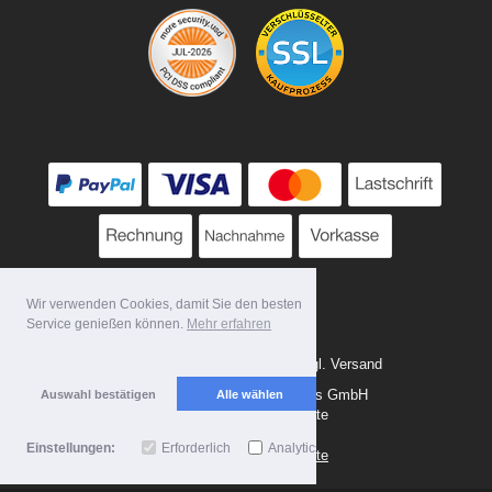
Wir verwenden Cookies, damit Sie den besten
Service genießen können.
Mehr erfahren
Alle Preise zzgl. MwSt. evtl. zzgl. Versand
Copyright 2026 by Tattoo-Tools GmbH
Auswahl bestätigen
Alle wählen
Mobile Shop by Shopgate
Einstellungen:
Erforderlich
Analytics
Zur klassischen Webseite